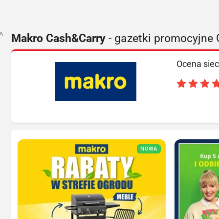
A
Makro Cash&Carry
- gazetki promocyjne 
Ocena siec
NOWA