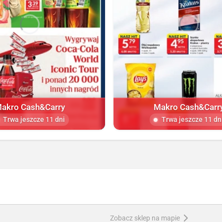
akro Cash&Carry
Makro Cash&Carr
Trwa jeszcze 11 dni
Trwa jeszcze 11 dn
Zobacz sklep na mapie