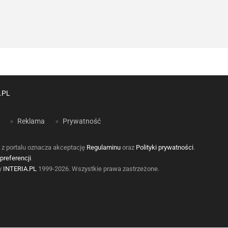
.PL
Reklama
Prywatność
 z portalu oznacza akceptację
Regulaminu
oraz
Polityki prywatności
.
preferencji
.
by
INTERIA.PL
1999-2026. Wszystkie prawa zastrzeżone.