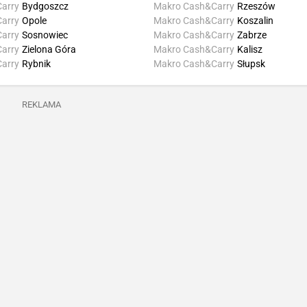
arry
Bydgoszcz
Makro Cash&Carry
Rzeszów
arry
Opole
Makro Cash&Carry
Koszalin
arry
Sosnowiec
Makro Cash&Carry
Zabrze
arry
Zielona Góra
Makro Cash&Carry
Kalisz
arry
Rybnik
Makro Cash&Carry
Słupsk
REKLAMA