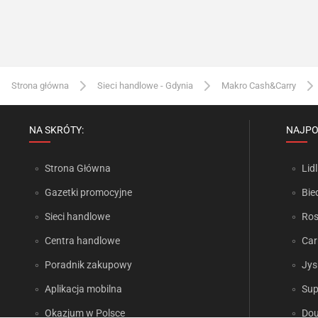
Strona główna
Sieci handlowe - Gdynia
Makro Cash&Carry
NA SKRÓTY:
NAJPO
Strona Główna
Lidl
Gazetki promocyjne
Bie
Sieci handlowe
Ro
Centra handlowe
Car
Poradnik zakupowy
Jys
Aplikacja mobilna
Sup
Okazjum w Polsce
Dou