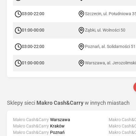
03:00-22:00
Szczecin, ul. Południowa 3
01:00-00:00
Ząbki, ul. Wolności 50
03:00-22:00
Poznań, al. Solidarności 51
01:00-00:00
Warszawa, al. Jerozolimsk
Sklepy sieci
Makro Cash&Carry
w innych miastach
Makro Cash&Carry
Warszawa
Makro Cash&C
Makro Cash&Carry
Kraków
Makro Cash&C
Makro Cash&Carry
Poznań
Makro Cash&C