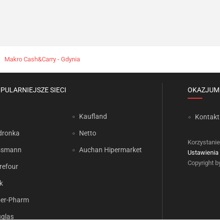
Makro Cash&Carry - Gdynia
PULARNIEJSZE SIECI
OKAZJUM
Kaufland
Kontakt
dronka
Netto
Korzystanie
ssmann
Auchan Hipermarket
Ustawienia 
Copyright 
refour
k
er-Pharm
glas