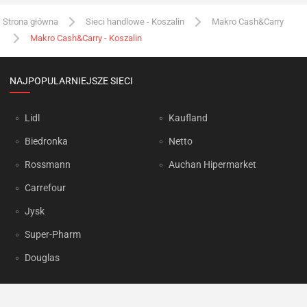
Strona główna
Sieci handlowe - Koszalin
Makro Cash&Carry
Makro Cash&Carry - Koszalin
NAJPOPULARNIEJSZE SIECI
Lidl
Kaufland
Biedronka
Netto
Rossmann
Auchan Hipermarket
Carrefour
Jysk
Super-Pharm
Douglas
OKAZJUM.PL