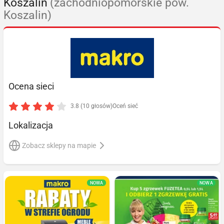
Koszalin
(zachodniopomorskie pow.
Koszalin)
Ocena sieci
3.8 (10 głosów)
Oceń sieć
Lokalizacja
Zobacz sklepy na mapie
NOWA
NOWA