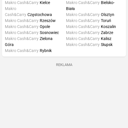
Makro Cash&Carry
Kielce
Makro Cash&Carry
Bielsko-
Makro
Biała
Cash&Carry
Częstochowa
Makro Cash&Carry
Olsztyn
Makro Cash&Carry
Rzeszów
Makro Cash&Carry
Toruń
Makro Cash&Carry
Opole
Makro Cash&Carry
Koszalin
Makro Cash&Carry
Sosnowiec
Makro Cash&Carry
Zabrze
Makro Cash&Carry
Zielona
Makro Cash&Carry
Kalisz
Góra
Makro Cash&Carry
Słupsk
Makro Cash&Carry
Rybnik
REKLAMA