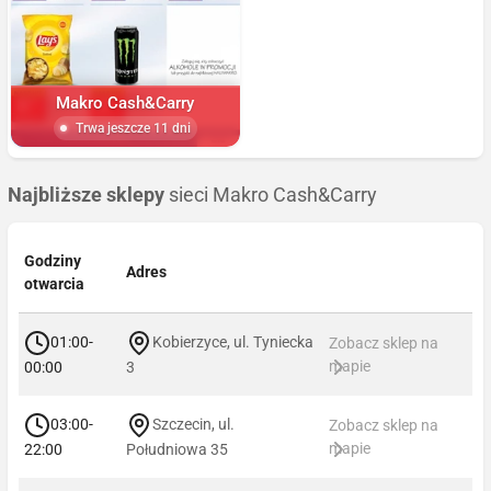
Makro Cash&Carry
Trwa jeszcze 11 dni
Najbliższe sklepy
sieci Makro Cash&Carry
Godziny
Adres
otwarcia
01:00-
Kobierzyce, ul. Tyniecka
Zobacz sklep na
mapie
00:00
3
03:00-
Szczecin, ul.
Zobacz sklep na
mapie
22:00
Południowa 35